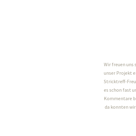
Wir freuen uns 
unser Projekt e
Stricktreff-Fre
es schon fast u
Kommentare be
da konnten wir 