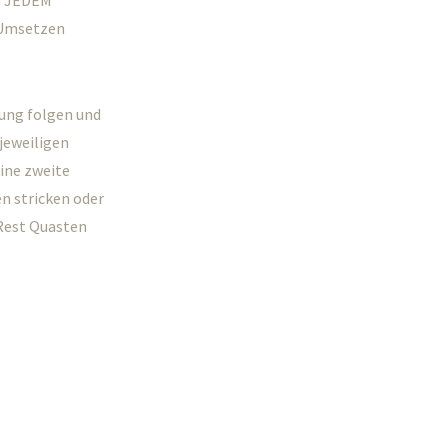
on JEDEM
m Umsetzen
tung folgen und
 jeweiligen
ine zweite
en stricken oder
 Rest Quasten