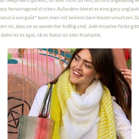
ir-Skeptikern geliebt, ist aber nicht zu fein, um uns ungeduldig 
ganz hervorragend stricken. Außerdem bietet es eine ganz unglaub
„Chacun à son goût“ kann man mit keinem Garn besser umsetzen. D
en ist, dass sie so wunderbar kräftig sind. Jede einzelne Farbe gibt
dabei ist es egal, ob es Natur ist oder Knallpink.