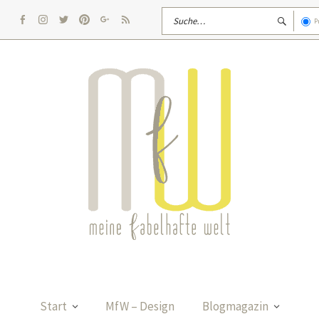
P
facebook
Instagram
twitter
pinterest
google
rss
Start
MfW – Design
Blogmagazin