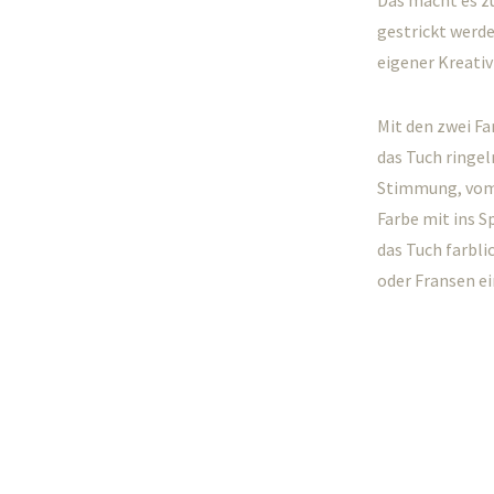
Das macht es z
gestrickt werd
eigener Kreativ
Mit den zwei Fa
das Tuch ringel
Stimmung, vom 
Farbe mit ins S
das Tuch farbl
oder Fransen ei