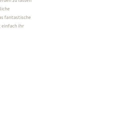
werden zu lassen
liche
as fantastische
 einfach ihr