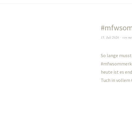
#mfwsomm
15. Juli 2020
von
me
So lange musste
#mfwsommerkal 
heute ist es en
Tuch in vollem 