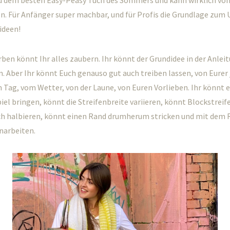
u dem besten Easy-Peasy Tuch des Sommers und kann wirklich v
en. Für Anfänger super machbar, und für Profis die Grundlage zu
ideen!
rben könnt Ihr alles zaubern. Ihr könnt der Grundidee in der Anlei
n. Aber Ihr könnt Euch genauso gut auch treiben lassen, von Eurer
Tag, vom Wetter, von der Laune, von Euren Vorlieben. Ihr könnt e
piel bringen, könnt die Streifenbreite variieren, könnt Blockstreif
ich halbieren, könnt einen Rand drumherum stricken und mit dem
narbeiten.