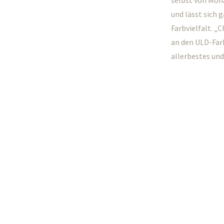
selbst von Moha
und lässt sich 
Farbvielfalt. 
an den ULD-Farb
allerbestes und 