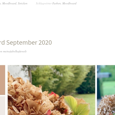
n
,
Moodboard
,
Stricken
Schlagwörter
Farben
,
Moodboard
d September 2020
on
meinefabelhaftewelt