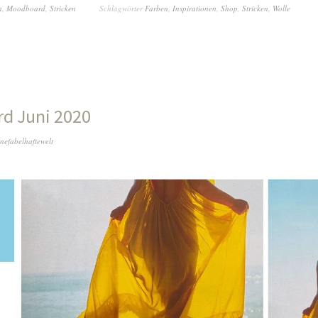
n
,
Moodboard
,
Stricken
Schlagwörter
Farben
,
Inspirationen
,
Shop
,
Stricken
,
Wolle
d Juni 2020
nefabelhaftewelt