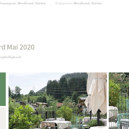
logmagazin
,
Moodboard
,
Stricken
Schlagwörter
Moodboard
,
Stricken
d Mai 2020
nefabelhaftewelt