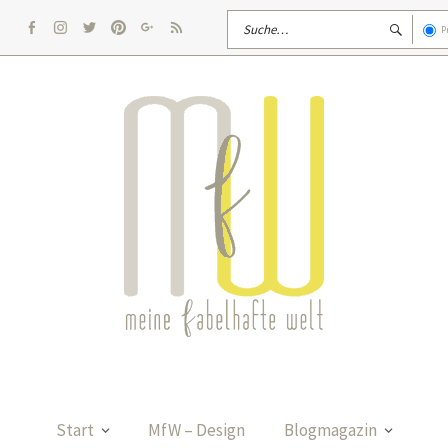
P
facebook
Instagram
twitter
pinterest
google
rss
Start
MfW – Design
Blogmagazin