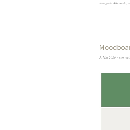
Kategorie
Allgemein
,
B
Moodboar
5. Mai 2020
von
mei