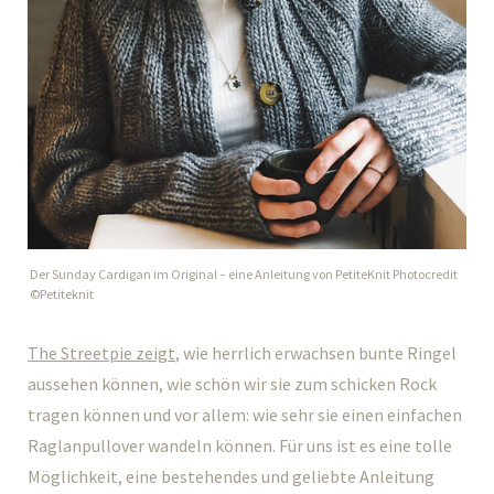
Der Sunday Cardigan im Original – eine Anleitung von PetiteKnit Photocredit
©Petiteknit
The Streetpie zeigt
, wie herrlich erwachsen bunte Ringel
aussehen können, wie schön wir sie zum schicken Rock
tragen können und vor allem: wie sehr sie einen einfachen
Raglanpullover wandeln können. Für uns ist es eine tolle
Möglichkeit, eine bestehendes und geliebte Anleitung