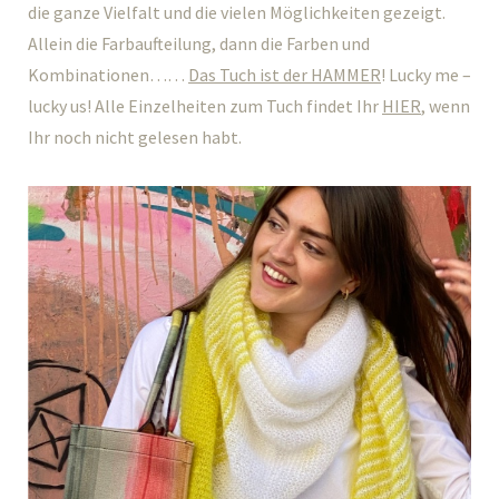
die ganze Vielfalt und die vielen Möglichkeiten gezeigt.
Allein die Farbaufteilung, dann die Farben und
Kombinationen……
Das Tuch ist der HAMMER
! Lucky me –
lucky us! Alle Einzelheiten zum Tuch findet Ihr
HIER
, wenn
Ihr noch nicht gelesen habt.