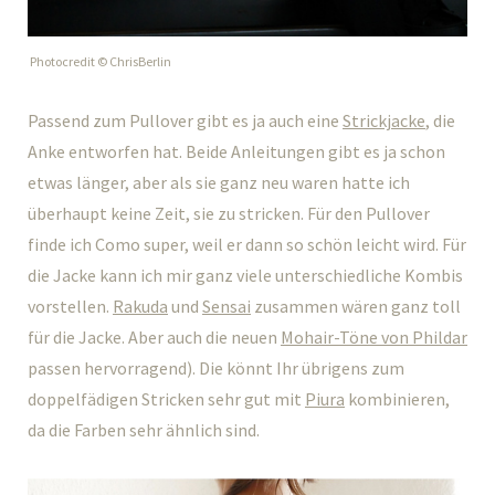
Photocredit © ChrisBerlin
Passend zum Pullover gibt es ja auch eine
Strickjacke
, die
Anke entworfen hat. Beide Anleitungen gibt es ja schon
etwas länger, aber als sie ganz neu waren hatte ich
überhaupt keine Zeit, sie zu stricken. Für den Pullover
finde ich Como super, weil er dann so schön leicht wird. Für
die Jacke kann ich mir ganz viele unterschiedliche Kombis
vorstellen.
Rakuda
und
Sensai
zusammen wären ganz toll
für die Jacke. Aber auch die neuen
Mohair-Töne von Phildar
passen hervorragend). Die könnt Ihr übrigens zum
doppelfädigen Stricken sehr gut mit
Piura
kombinieren,
da die Farben sehr ähnlich sind.