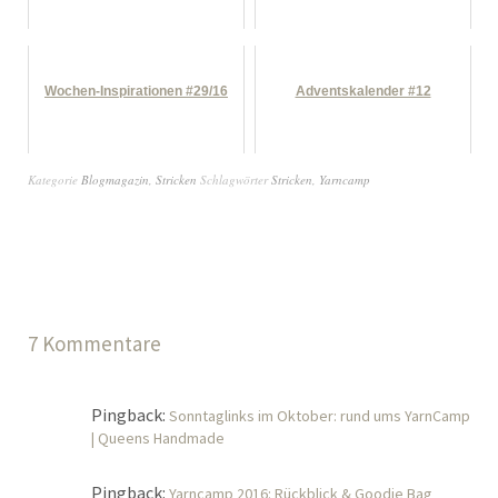
Wochen-Inspirationen #29/16
Adventskalender #12
Kategorie
Blogmagazin
,
Stricken
Schlagwörter
Stricken
,
Yarncamp
7 Kommentare
Pingback:
Sonntaglinks im Oktober: rund ums YarnCamp
| Queens Handmade
Pingback:
Yarncamp 2016: Rückblick & Goodie Bag