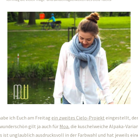
abe ich Euch am Freitag
ein zweites Cielo-Projekt
eingestellt, den
wunderschön gilt ja auch für
Moa
, die kuschelweiche Alpaka-Varia
s ist unglaublich ausdrucksvoll in der Farbwahl und hat jeweils ein