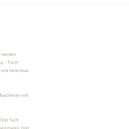
ir werden
p – Tisch
 und viele neue
m Nachlesen mit
! Ein Tuch
ebenslagen. Und