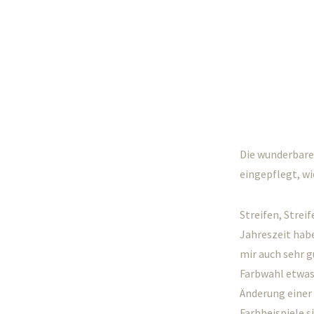
Die wunderbaren
eingepflegt, w
Streifen, Stre
Jahreszeit hab
mir auch sehr g
Farbwahl etwas
Änderung einer 
Farbbeispiele s