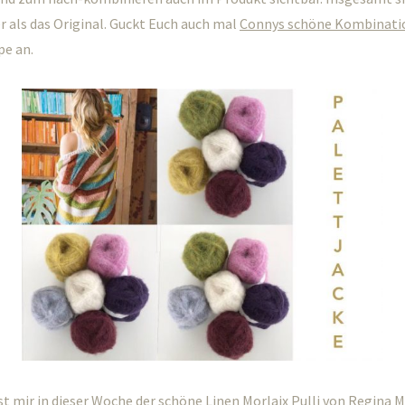
 als das Original. Guckt Euch auch mal
Connys schöne Kombinati
e an.
t mir in dieser Woche der schöne
Linen Morlaix Pulli von Regina