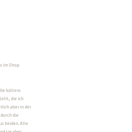
ts im Shop
die kältere
llt, die ich
lich aber in der
durch die
s beiden. Alle
nd sie aber