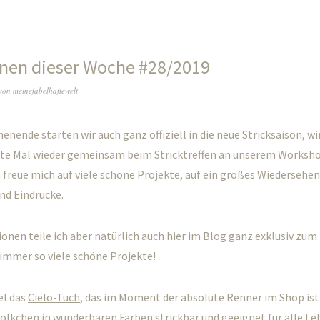
onen dieser Woche #28/2019
von
meinefabelhaftewelt
nende starten wir auch ganz offiziell in die neue Stricksaison, w
ste Mal wieder gemeinsam beim Stricktreffen an unserem Worksho
h freue mich auf viele schöne Projekte, auf ein großes Wiedersehen
nd Eindrücke.
onen teile ich aber natürlich auch hier im Blog ganz exklusiv zu
a immer so viele schöne Projekte!
el das
Cielo-Tuch
, das im Moment der absolute Renner im Shop ist
Wölkchen in wunderbaren Farben strickbar und geeignet für alle L