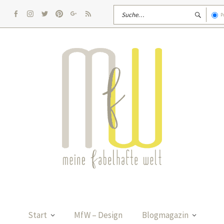
P
facebook
Instagram
twitter
pinterest
google
rss
Start
MfW – Design
Blogmagazin