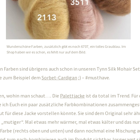
Wunderschöne Farben, zusätzlich gibt es noch 6707, ein tolles Graublau. Im
Shop haben wir es schon, es fehlt nur auf dem Bild.
 Farben sind übrigens auch schon in unseren Tynn Silk Mohair Se
ie zum Beispiel dem
Sorbet-Cardigan
;) – #musthave.
ifen, wohin man schaut…. Die
Palettjacke
ist da total im Trend. Für 
e ich Euch ein paar zusätzliche Farbkombinationen zusammengeste
ut für diese Jacke vorstellen könnte. Sie sind dem Original sehr ähn
 „mutiger“. Mal etwas mehr wärmer, mal etwas kälter und das nur 
Farbe (rechts oben und unten) und dann nochmal eine Mischung au
ind zum nach-kombinieren auch im Produkt sichtbar. Insgesamt si