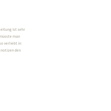
eitung ist sehr
 müsste man
o verliebt in
llnotizen den