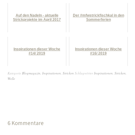
Auf den Nadeln - aktuelle
Der #mfwstrickfischkal in den
Strickprojekte im April 2017
Sommerferien
Inspirationen dieser Woche
Inspirationen dieser Woche
#14/ 2019
#16/ 2019
Kategorie
Blogmagazin
,
Inspirationen
,
Stricken
Schlagwörter
Inspirationen
,
Stricken
,
Wolle
6 Kommentare