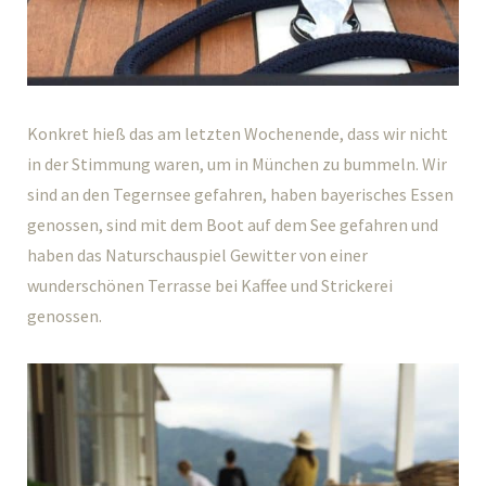
Konkret hieß das am letzten Wochenende, dass wir nicht
in der Stimmung waren, um in München zu bummeln. Wir
sind an den Tegernsee gefahren, haben bayerisches Essen
genossen, sind mit dem Boot auf dem See gefahren und
haben das Naturschauspiel Gewitter von einer
wunderschönen Terrasse bei Kaffee und Strickerei
genossen.