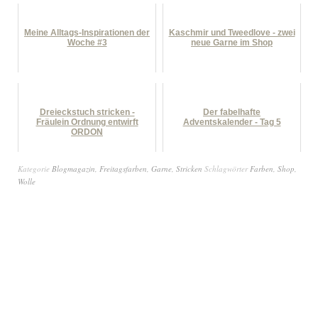
Meine Alltags-Inspirationen der
Kaschmir und Tweedlove - zwei
Woche #3
neue Garne im Shop
Dreieckstuch stricken -
Der fabelhafte
Fräulein Ordnung entwirft
Adventskalender - Tag 5
ORDON
Kategorie
Blogmagazin
,
Freitagsfarben
,
Garne
,
Stricken
Schlagwörter
Farben
,
Shop
,
Wolle