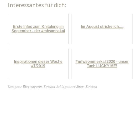
Interessantes für dich:
Erste Infos zum Knitalong im
Im August stricke ich.....
September - der #mfwannakal
Inspirationen dieser Woche
#mfwsommerkal 2020 - unser
#7/2019
Tuch LUCKY ME!
Kategorie
Blogmagazin
,
Stricken
Schlagwörter
Shop
,
Stricken