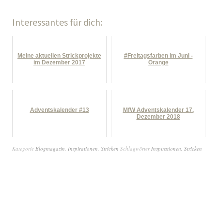
Interessantes für dich:
Meine aktuellen Strickprojekte
#Freitagsfarben im Juni -
im Dezember 2017
Orange
Adventskalender #13
MfW Adventskalender 17.
Dezember 2018
Kategorie
Blogmagazin
,
Inspirationen
,
Stricken
Schlagwörter
Inspirationen
,
Stricken