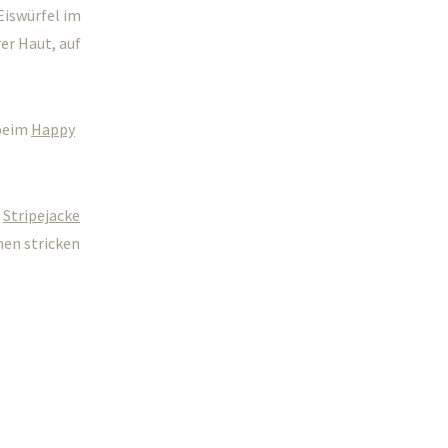
Eiswürfel im
er Haut, auf
 beim
Happy
r
Stripejacke
hen stricken