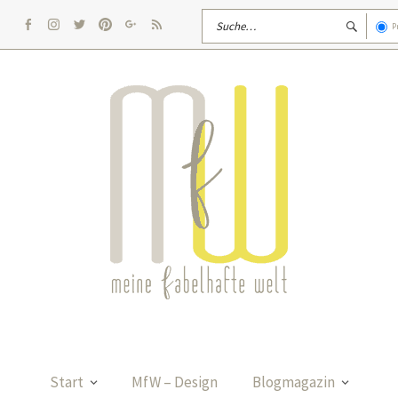
P
facebook
Instagram
twitter
pinterest
google
rss
Start
MfW – Design
Blogmagazin