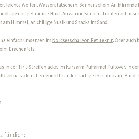
, leichte Wellen, Wasserplätschern, Sonnenschein. An klirrende 
randtage und gebräunte Haut. An warme Sonnenstrahlen auf unser
n am Himmel, an chillige Musik und Snacks im Sand.
ganz einfach umsetzen im
Nordseeschal von Petiteknit
. Oder auch
beim
Drachenfels
.
us in der
Tiril-Streifenjacke
, im
Kurzarm Puffärmel Pullover
, in de
ullovern/ Jacken, bei denen Ihr andersfarbige (Streifen am) Bündc
n
 für dich: