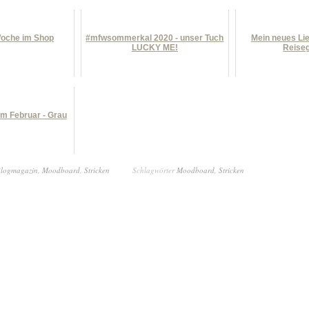
Woche im Shop
#mfwsommerkal 2020 - unser Tuch
Mein neues Lie
LUCKY ME!
Reise
im Februar - Grau
logmagazin
,
Moodboard
,
Stricken
Schlagwörter
Moodboard
,
Stricken