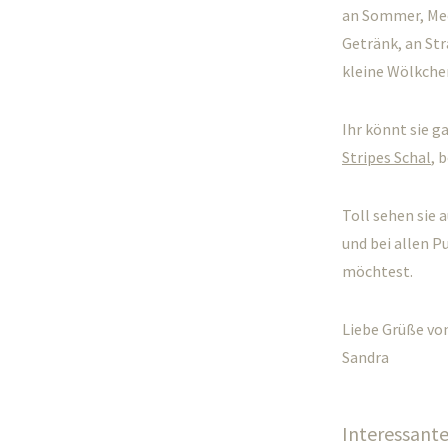
an Sommer, Meer
Getränk, an St
kleine Wölkche
Ihr könnt sie 
Stripes Schal
, 
Toll sehen sie a
und bei allen P
möchtest.
Liebe Grüße vo
Sandra
Interessantes