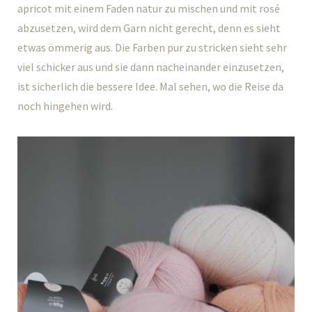
apricot mit einem Faden natur zu mischen und mit rosé
abzusetzen, wird dem Garn nicht gerecht, denn es sieht
etwas ömmerig aus. Die Farben pur zu stricken sieht sehr
viel schicker aus und sie dann nacheinander einzusetzen,
ist sicherlich die bessere Idee. Mal sehen, wo die Reise da
noch hingehen wird.