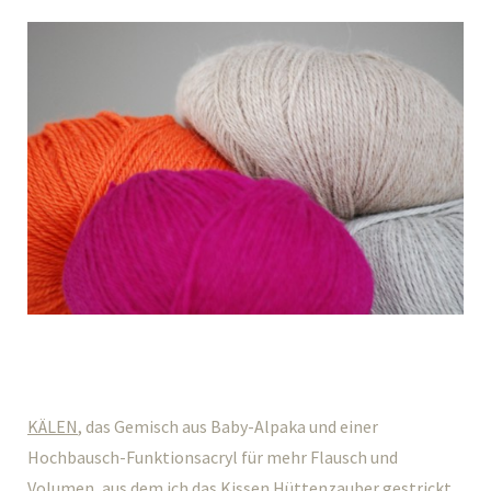
KÄLEN
, das Gemisch aus Baby-Alpaka und einer
Hochbausch-Funktionsacryl für mehr Flausch und
Volumen, aus dem ich das Kissen
Hüttenzauber
gestrickt