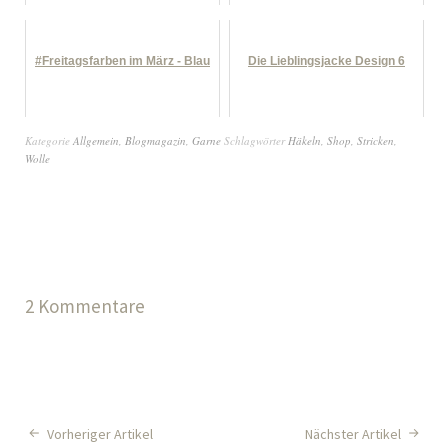
#Freitagsfarben im März - Blau
Die Lieblingsjacke Design 6
Kategorie
Allgemein
,
Blogmagazin
,
Garne
Schlagwörter
Häkeln
,
Shop
,
Stricken
,
Wolle
2 Kommentare
Vorheriger Artikel
Nächster Artikel