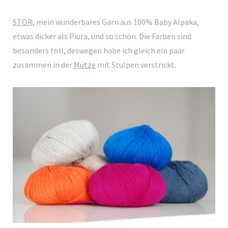
STOR
, mein wunderbares Garn aus 100% Baby Alpaka,
etwas dicker als Piura, und so schön. Die Farben sind
besonders toll, deswegen habe ich gleich ein paar
zusammen in der
Mütze
mit Stulpen verstrickt.