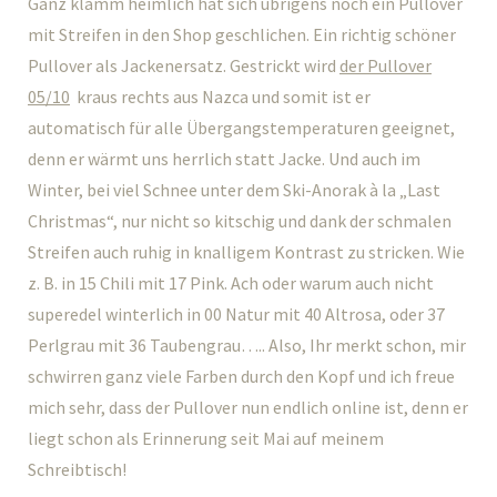
Ganz klamm heimlich hat sich übrigens noch ein Pullover
mit Streifen in den Shop geschlichen. Ein richtig schöner
Pullover als Jackenersatz. Gestrickt wird
der Pullover
05/10
kraus rechts aus Nazca und somit ist er
automatisch für alle Übergangstemperaturen geeignet,
denn er wärmt uns herrlich statt Jacke. Und auch im
Winter, bei viel Schnee unter dem Ski-Anorak à la „Last
Christmas“, nur nicht so kitschig und dank der schmalen
Streifen auch ruhig in knalligem Kontrast zu stricken. Wie
z. B. in 15 Chili mit 17 Pink. Ach oder warum auch nicht
superedel winterlich in 00 Natur mit 40 Altrosa, oder 37
Perlgrau mit 36 Taubengrau….. Also, Ihr merkt schon, mir
schwirren ganz viele Farben durch den Kopf und ich freue
mich sehr, dass der Pullover nun endlich online ist, denn er
liegt schon als Erinnerung seit Mai auf meinem
Schreibtisch!