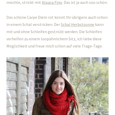
möchte, strickt mit
Alpaca Fino
. Das ist ja auch soo schön.
Das schöne Carpe Diem rot könnt Ihr übrigens auch schon
in einem Schal verstricken. Der
Schal Herbstsonne
kann
mit und ohne Schleifen gestrickt werden. Die Schleifen
verhelfen zu einem loopähnlichem Sitz, ich liebe diese
Möglichkeit und freue mich schon auf viele Trage-Tage.