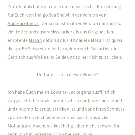
Zum Schluß habe ich noch eine neue Tuch – Entdeckung
für Euch: den
Indigo Sea Shawl
in der Version von
Andreacollects
. Der Schal ist in ihrer Version nämlich so
viel toller und ausdrucksstärker als das Original. Ich
empfehle
Masari
dafür (8 plus 4 Knäuel). Masari ist quasi
die große Schwester der
Lacy
, denn auch Masari ist ein
Gemisch aus Wolle und Seide und so herrlich zu stricken.
Und sonst so in dieser Woche?
Ich habe Euch meine
Lowana-Jacke ganz ausführlich
vorgestellt. Ich finde sie einfach so cool, weil sie schnell
und unkompliziert zu stricken ist und dank ihres Schnitts
zu so vielen verschiedenen Styles passt. Das dicke
Mohairgarn macht sie kuschelig, aber nicht schwer, Ihr
seht, ich bin begeistert von meiner
Jacke
.