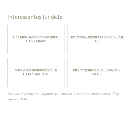
Interessantes für dich:
Der MfW-Adventskalender -
Der MfW-Adventskalender - Tag
HeiligAbend
13
MfW Adventskalender 14.
#freitagsfarben im Februar -
Dezember 2018
Grau
Kategorie
Blogmagazin
,
Inspirationen
,
Stricken
Schlagwörter
Inspirationen
,
Shop
,
Stricken
,
Wolle