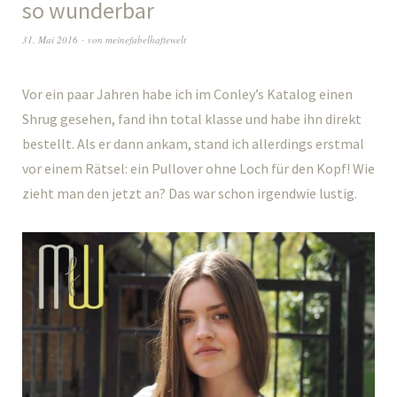
so wunderbar
31. Mai 2016
von
meinefabelhaftewelt
Vor ein paar Jahren habe ich im Conley’s Katalog einen
Shrug gesehen, fand ihn total klasse und habe ihn direkt
bestellt. Als er dann ankam, stand ich allerdings erstmal
vor einem Rätsel: ein Pullover ohne Loch für den Kopf! Wie
zieht man den jetzt an? Das war schon irgendwie lustig.