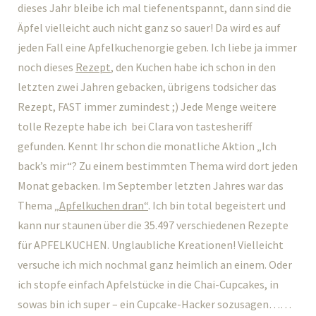
dieses Jahr bleibe ich mal tiefenentspannt, dann sind die
Äpfel vielleicht auch nicht ganz so sauer! Da wird es auf
jeden Fall eine Apfelkuchenorgie geben. Ich liebe ja immer
noch dieses
Rezept
, den Kuchen habe ich schon in den
letzten zwei Jahren gebacken, übrigens todsicher das
Rezept, FAST immer zumindest ;) Jede Menge weitere
tolle Rezepte habe ich bei Clara von tastesheriff
gefunden. Kennt Ihr schon die monatliche Aktion „Ich
back’s mir“? Zu einem bestimmten Thema wird dort jeden
Monat gebacken. Im September letzten Jahres war das
Thema
„Apfelkuchen dran“
. Ich bin total begeistert und
kann nur staunen über die 35.497 verschiedenen Rezepte
für APFELKUCHEN. Unglaubliche Kreationen! Vielleicht
versuche ich mich nochmal ganz heimlich an einem. Oder
ich stopfe einfach Apfelstücke in die Chai-Cupcakes, in
sowas bin ich super – ein Cupcake-Hacker sozusagen……