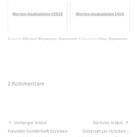
Wochen-Inspirationen #25/16
Wochen-Inspirationen 14/16
Kategorie
Allgemein
,
Blogmagazin
,
Inspirationen
Schlagwörter
Alltag
,
Inspirationen
2 Kommentare
Vorheriger Artikel
Nächster Artikel
freundin Sonderheft Stricken
Untersetzer stricken –