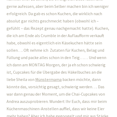
gerne aufessen, aber beim Selber machen bin ich weniger
erfolgreich. Da gab es schon Kuchen, die wirklich nach
absolut gar nichts geschmeckt haben (obwohl ich –
gefühlt – das Rezept genau nachgemacht hatte). Kuchen,
die ich am Ende als Crumble in der Auflaufform verkauft
habe, obwohl es eigentlich ein Käsekuchen hätte sein
sollen…. Oft nehme ich Zutaten für Kuchen, Belag und
Füllung und packe alles schon in den Teig…… Und wenn
ich dann am MONTAG Morgen, der ja eh schon schwierig
ist, Cupcakes für die Übergabe des Häkelbuches an die
liebe Sheila von
Münstermama
backen möchte, dann
könnte das, vorsichtig gesagt, schwierig werden…. Das
war dann genau der Moment, um die Chai-Cupcakes von
Andrea auszuprobieren. Wundert Ihr Euch, dass mir beim
Küchenmaschinen-Anstellen auffiel, dass wir keine Eier
mehr haben? Aber ich habe gegoogelt und mir aus Stärke