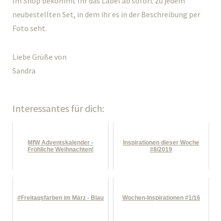
Im Shop bekommt Ihr das Label ab sofort zu jedem
neubestellten Set, in dem ihr es in der Beschreibung per
Foto seht.
Liebe Grüße von
Sandra
Interessantes für dich:
MfW Adventskalender -
Inspirationen dieser Woche
Fröhliche Weihnachten!
#8/2019
#Freitagsfarben im März - Blau
Wochen-Inspirationen #1/16