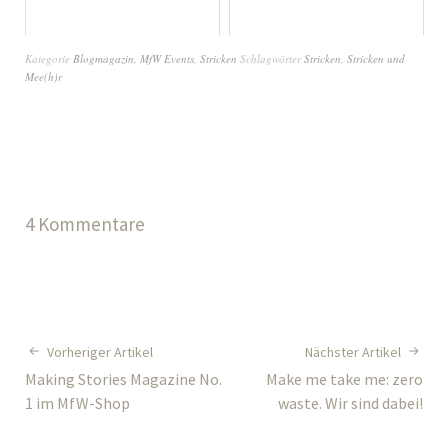
Kategorie
Blogmagazin
,
MfW Events
,
Stricken
Schlagwörter
Stricken
,
Stricken und
Mee(h)r
4 Kommentare
Vorheriger Artikel
Nächster Artikel
Making Stories Magazine No.
Make me take me: zero
1 im MfW-Shop
waste. Wir sind dabei!