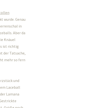
tollen
kt wurde. Genau
Herrenschal in
ceballs. Aber da
die Knäuel
 ist richtig
ht der Tatsache,
ht mehr so fern
erzstück und
 dem Laceball
d der Lamana
Gestrickte
st, Größe noch