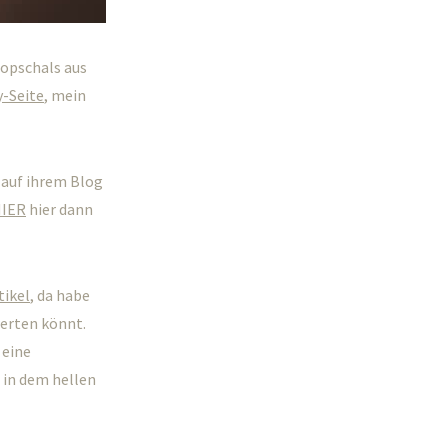
oopschals aus
y-Seite
, mein
 auf ihrem Blog
IER
hier dann
tikel
, da habe
werten könnt.
 eine
l in dem hellen