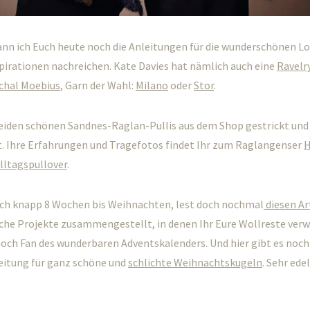
nn ich Euch heute noch die Anleitungen für die wunderschönen L
pirationen nachreichen. Kate Davies hat nämlich auch eine
Ravelr
chal Moebius
, Garn der Wahl:
Milano
oder
Stor
.
beiden schönen Sandnes-Raglan-Pullis aus dem Shop gestrickt und
t. Ihre Erfahrungen und Tragefotos findet Ihr zum Raglangenser
H
lltagspullover
.
noch knapp 8 Wochen bis Weihnachten, lest doch nochmal
diesen Ar
iche Projekte zusammengestellt, in denen Ihr Eure Wollreste ver
och Fan des wunderbaren Adventskalenders. Und hier gibt es noch
eitung für ganz schöne und
schlichte Weihnachtskugeln
. Sehr ede