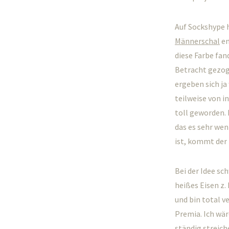
Auf Sockshype 
Männerschal
en
diese Farbe fan
Betracht gezoge
ergeben sich ja
teilweise von i
toll geworden. 
das es sehr we
ist, kommt der 
Bei der Idee sc
heißes Eisen z.
und bin total v
Premia. Ich wär
ständig streich