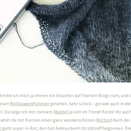
reibe ich mich ja immer ein bisschen auf Fashion Blogs rum, und d
iesen
RollkragenPullover
gesehen. Sehr schick – gerade auch in d
t. Da liege ich mit meinem
Mantel
ja voll im Trend! Könnt Ihr auc
bietet da mit Karmin einen ganz wunderschönen
Rotton
! Auch der
i
geht super in Rot, den hat Andrea beim Stricktreff begonnen. Die 