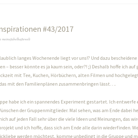
nspirationen #43/2017
n
meinefabelhaftewelt
laublich langes Wochenende liegt vor uns!? Und dazu bescheidene
n – besser könnte es ja kaum sein, oder?! ;) Deshalb hoffe ich auf 
ickzeit mit Tee, Kuchen, Hörbüchern, alten Filmen und hochgeleg
h das mit den Familienplänen zusammenbringen lässt….
uppe habe ich ein spannendes Experiment gestartet. Ich entwerfe 
 Wünschen der Gruppenmitglieder. Mal sehen, was am Ende dabei
mich auf jeden Fall sehr über die viele Ideen und Meinungen, das wir
ojekt und ich hoffe, dass sich am Ende alle darin wiederfinden. W
rickliebe werden möchtest, komme unbedingt
in die Gruppe
und m