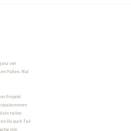
ganz viel
ten Füßen. Mal
ein Projekt
 herauskommen
d ein tolles
enn Du auch Teil
ache mit.