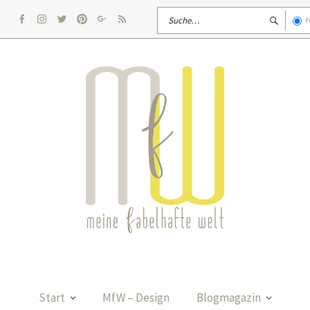
P
facebook
Instagram
twitter
pinterest
google
rss
Start
MfW – Design
Blogmagazin