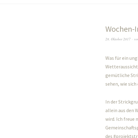
Wochen-I
28. Oktober 2017
vo
Was für ein ung
Wetteraussichte
gemütliche Str
sehen, wie sic
In der Strickgr
allein aus den
wird. Ich freue 
Gemeinschaftspr
des #projektst