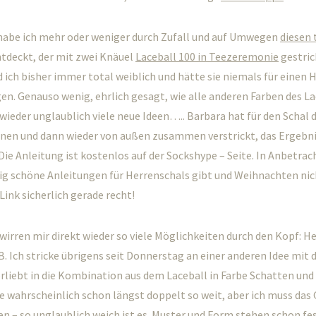
habe ich mehr oder weniger durch Zufall und auf Umwegen
diesen 
tdeckt, der mit zwei Knäuel
Laceball 100 in Teezeremonie
gestric
d ich bisher immer total weiblich und hätte sie niemals für einen 
n. Genauso wenig, ehrlich gesagt, wie alle anderen Farben des La
 wieder unglaublich viele neue Ideen….. Barbara hat für den Schal 
nnen und dann wieder von außen zusammen verstrickt, das Ergebnis
Die Anleitung ist kostenlos auf der Sockshype – Seite. In Anbetrac
nig schöne Anleitungen für Herrenschals gibt und Weihnachten nic
Link sicherlich gerade recht!
hwirren mir direkt wieder so viele Möglichkeiten durch den Kopf: H
 B. Ich stricke übrigens seit Donnerstag an einer anderen Idee mit
erliebt in die Kombination aus dem Laceball in Farbe Schatten un
e wahrscheinlich schon längst doppelt so weit, aber ich muss das 
en – so unglaublich weich ist es. Muster und Form stehen schon fe