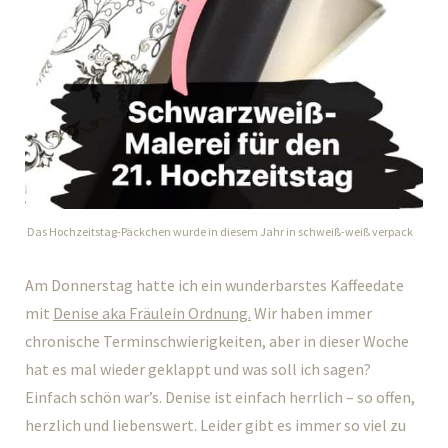
Das Hochzeitstag-Päckchen wurde in diesem Jahr in schweiß-weiß verpack
Am Donnerstag hatte ich ein wunderbarstes Kaffeedate
mit
Denise aka Fräulein Ordnung.
Wir haben immer
chronische Terminschwierigkeiten, aber in dieser Woche
hat es mal wieder geklappt und was soll ich sagen?
Einfach schön war’s. Denise ist einfach herrlich – so offen,
herzlich und liebenswert. Leider gibt es immer so viel zu