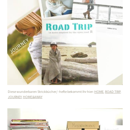
Diese wunderbaren Strickbücher/ -hefte bekommt Ihr hier:
HOME
,
ROAD TRIP
,
JOURNEY
,
HOME&AWAY