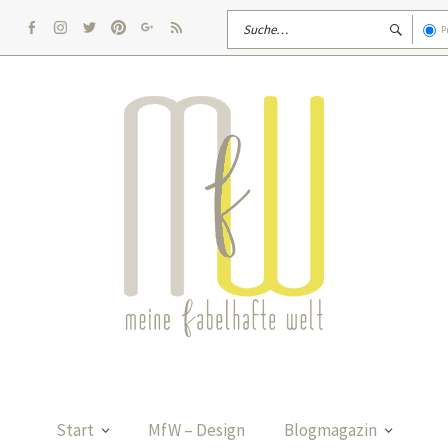
P
facebook
Instagram
twitter
pinterest
google
rss
Start
MfW – Design
Blogmagazin