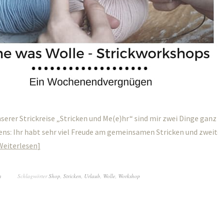
erer Strickreise „Stricken und Me(e)hr“ sind mir zwei Dinge ganz
ns: Ihr habt sehr viel Freude am gemeinsamen Stricken und zweit
Weiterlesen
n
Schlagwörter
Shop
,
Stricken
,
Urlaub
,
Wolle
,
Workshop