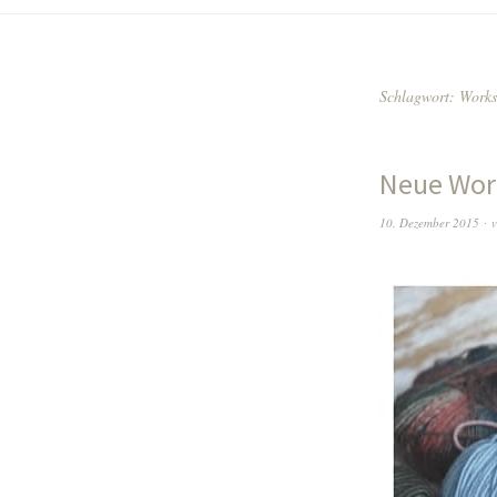
Schlagwort:
Work
Neue Wor
10. Dezember 2015
v