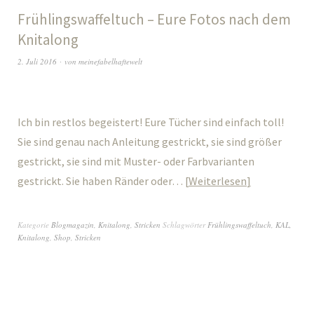
Frühlingswaffeltuch – Eure Fotos nach dem
Knitalong
2. Juli 2016
von
meinefabelhaftewelt
Ich bin restlos begeistert! Eure Tücher sind einfach toll!
Sie sind genau nach Anleitung gestrickt, sie sind größer
gestrickt, sie sind mit Muster- oder Farbvarianten
gestrickt. Sie haben Ränder oder…
Weiterlesen
Kategorie
Blogmagazin
,
Knitalong
,
Stricken
Schlagwörter
Frühlingswaffeltuch
,
KAL
,
Knitalong
,
Shop
,
Stricken