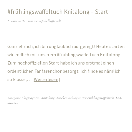
#frühlingswaffeltuch Knitalong – Start
1. Juni 2016
von
meinefabelhaftewelt
Ganz ehrlich, ich bin unglaublich aufgeregt! Heute starten
wir endlich mit unserem #frühlingswaffeltuch Knitalong.
Zum hochoffiziellen Start habe ich uns erstmal einen
ordentlichen Fanfarenchor besorgt. Ich finde es nämlich
so klasse,…
Weiterlesen
Kategorie
Blogmagazin
,
Knitalong
,
Stricken
Schlagwörter
Frühlingswaffeltuch
,
KAL
,
Stricken