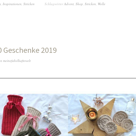
n
,
Inspirationen
,
Stricken
Schlagwörter
Advent
,
Shop
,
Stricken
,
Wolle
0 Geschenke 2019
on
meinefabelhaftewelt