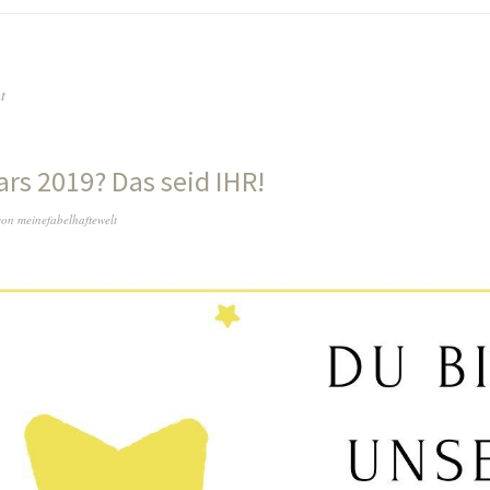
t
ars 2019? Das seid IHR!
von
meinefabelhaftewelt