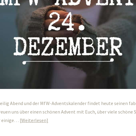
Heilig Abend und der MfW-Adventskalender findet heute seinen fab
reuen uns über einen schönen Advent mit Euch, über viele schöne 
r einige…
Weiterlesen