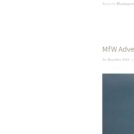
Kategorie
Blogmagazi
MfW Adven
24. Dezember 2018
v