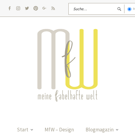
P
facebook
Instagram
twitter
pinterest
google
rss
Start
MfW – Design
Blogmagazin