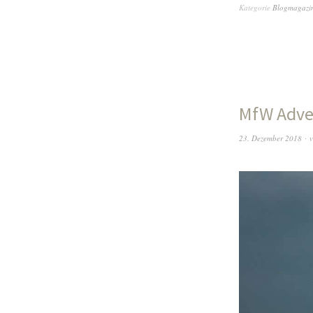
Kategorie
Blogmagazi
MfW Adve
23. Dezember 2018
v