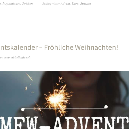
n
,
Inspirationen
,
Stricken
Schlagwörter
Advent
,
Shop
,
Stricken
tskalender – Fröhliche Weihnachten!
on
meinefabelhaftewelt