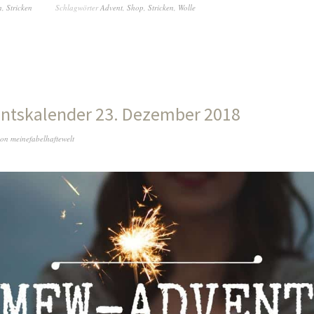
n
,
Stricken
Schlagwörter
Advent
,
Shop
,
Stricken
,
Wolle
ntskalender 23. Dezember 2018
on
meinefabelhaftewelt