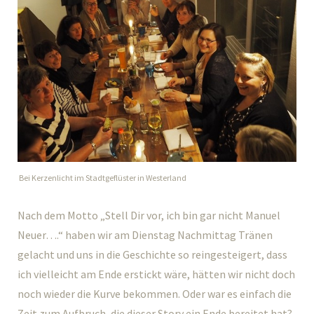
Bei Kerzenlicht im Stadtgeflüster in Westerland
Nach dem Motto „Stell Dir vor, ich bin gar nicht Manuel
Neuer….“ haben wir am Dienstag Nachmittag Tränen
gelacht und uns in die Geschichte so reingesteigert, dass
ich vielleicht am Ende erstickt wäre, hätten wir nicht doch
noch wieder die Kurve bekommen. Oder war es einfach die
Zeit zum Aufbruch, die dieser Story ein Ende bereitet hat?