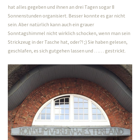
hat alles gegeben und ihnen an drei Tagen sogar 8
Sonnenstunden organisiert. Besser konnte es gar nicht
sein. Aber natürlich kann auch ein grauer
Sonntagshimmel nicht wirklich schocken, wenn man sein
Strickzeug in der Tasche hat, oder?! ;) Sie haben gelesen,
geschlafen, es sich gutgehen lassen und …… gestrickt.