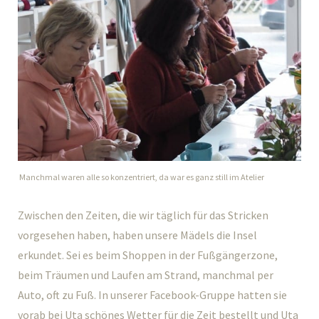
Manchmal waren alle so konzentriert, da war es ganz still im Atelier
Zwischen den Zeiten, die wir täglich für das Stricken
vorgesehen haben, haben unsere Mädels die Insel
erkundet. Sei es beim Shoppen in der Fußgängerzone,
beim Träumen und Laufen am Strand, manchmal per
Auto, oft zu Fuß. In unserer Facebook-Gruppe hatten sie
vorab bei Uta schönes Wetter für die Zeit bestellt und Uta