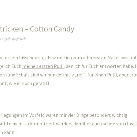
stricken – Cotton Candy
einefabelhaftewelt
 heute ein bisschen so, als würde ich zum allerersten Mal etwas onl
ge ich Euch
meinen ersten Pulli
, den ich für Euch entworfen habe. 
rn und Schals sind wir nun definitiv „reif“ für einen Pulli, aber tr
nt, wie er Euch gefällt!
rlegungen im Vorfeld waren mir vier Dinge besonders wichtig.
 sollte nicht zu kompliziert werden, damit er auch schon von (fast
en kann.