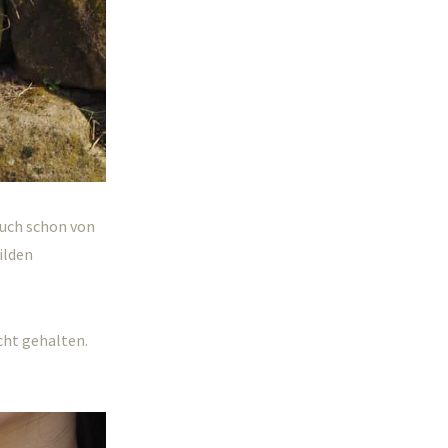
 auch schon von
ilden
cht gehalten.