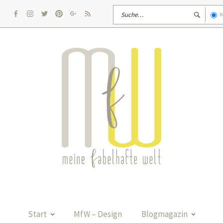
P
facebook
Instagram
twitter
pinterest
google
rss
Start
MfW – Design
Blogmagazin