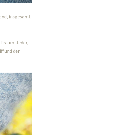
nend, insgesamt
 Traum. Jeder,
ff und der