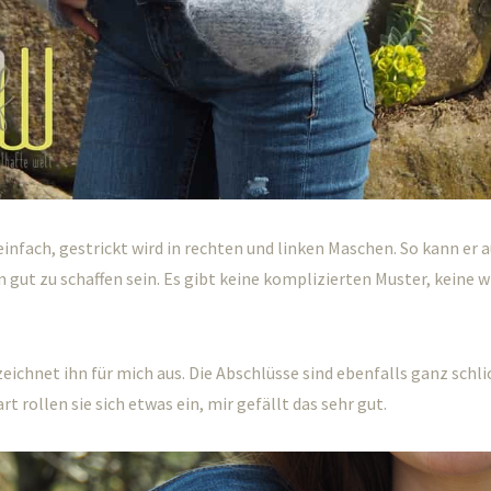
 einfach, gestrickt wird in rechten und linken Maschen. So kann er
 gut zu schaffen sein. Es gibt keine komplizierten Muster, keine w
eichnet ihn für mich aus. Die Abschlüsse sind ebenfalls ganz schli
t rollen sie sich etwas ein, mir gefällt das sehr gut.