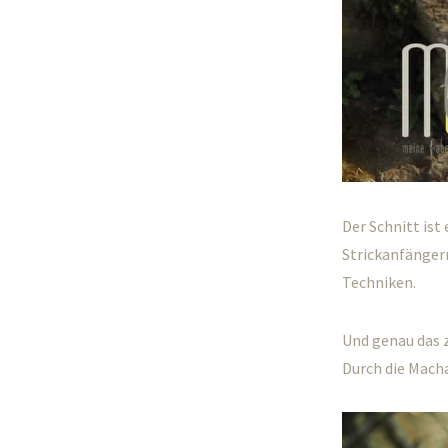
Der Schnitt ist
Strickanfängern
Techniken.
Und genau das z
Durch die Machar