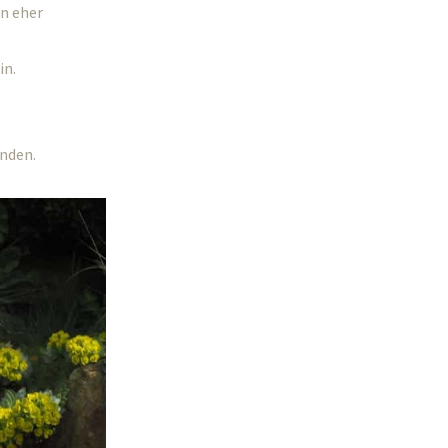
en eher
in.
anden.