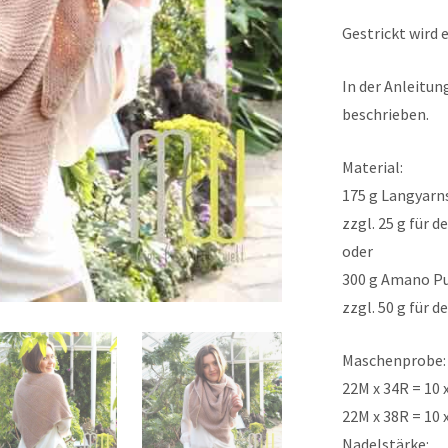
Gestrickt wird e
In der Anleitun
beschrieben.
Material:
175 g Langyarn
zzgl. 25 g für 
oder
300 g Amano Pu
zzgl. 50 g für 
Maschenprobe:
22M x 34R = 10
22M x 38R = 10 
Nadelstärke: