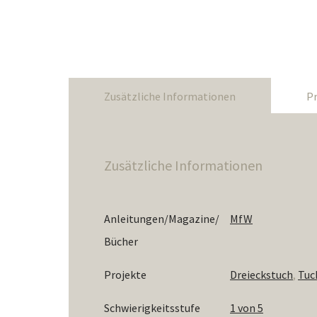
Zusätzliche Informationen
Pr
Zusätzliche Informationen
Anleitungen/Magazine/
MfW
Bücher
Projekte
Dreieckstuch
,
Tuc
Schwierigkeitsstufe
1 von 5