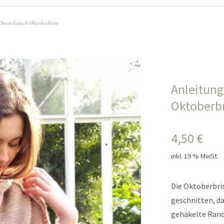
reieckstuch Oktoberbrise
Anleitung
Oktoberbr
4,50
€
inkl. 19 % MwSt.
Die Oktoberbris
geschnitten, das
gehäkelte Rand 