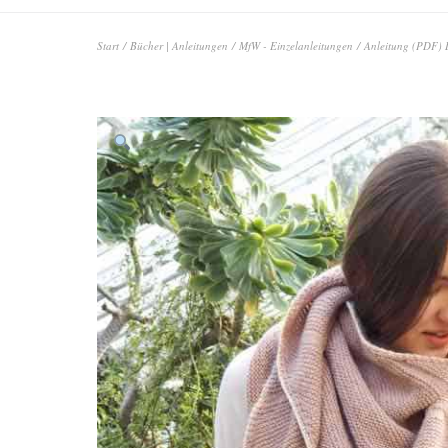
Start
/
Bücher | Anleitungen
/
MfW - Einzelanleitungen
/ Anleitung (PDF) D