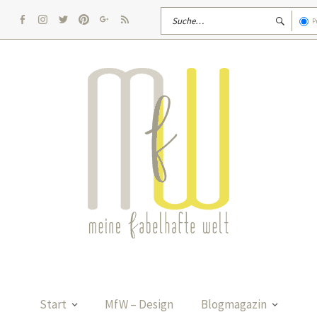
P
facebook
Instagram
twitter
pinterest
google
rss
Start
MfW – Design
Blogmagazin