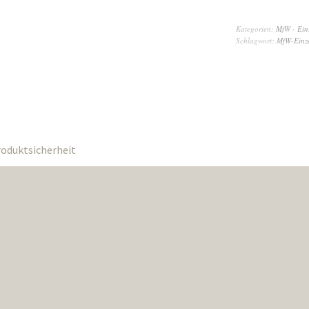
Kategorien:
MfW - Ein
Schlagwort:
MfW-Einze
oduktsicherheit