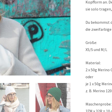
Kopfform an. D
sie solo trage
Du bekommst die
die zweifarbige
Größe:
XS/S und M/L
Material:
2 x 50g Merino G
oder
je 1 x 50g Meri
z. B. Merino 12
Maschenprobe:
37M x 32R = 10