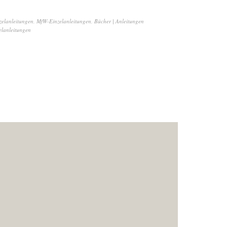
zelanleitungen
,
MfW-Einzelanleitungen
,
Bücher | Anleitungen
lanleitungen