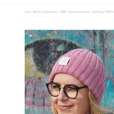
Start
/
Bücher | Anleitungen
/
MfW - Einzelanleitungen
/ Anleitung (PDF) 