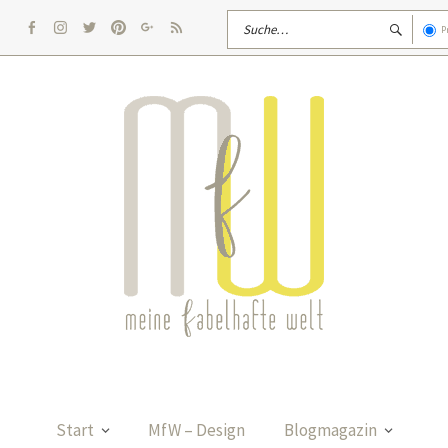
P
facebook
Instagram
twitter
pinterest
google
rss
Start
MfW – Design
Blogmagazin