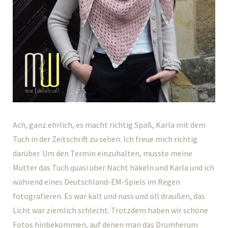
Ach, ganz ehrlich, es macht richtig Spaß, Karla mit dem
Tuch in der Zeitschrift zu sehen. Ich freue mich richtig
darüber. Um den Termin einzuhalten, musste meine
Mutter das Tuch quasi über Nacht häkeln und Karla und ich
während eines Deutschland-EM-Spiels im Regen
fotografieren. Es war kalt und nass und oll draußen, das
Licht war ziemlich schlecht. Trotzdem haben wir schöne
Fotos hinbekommen, auf denen man das Drumherum