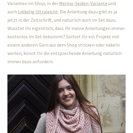
Varianten im Shop, in der
Merino-Seiden-Variante
und
auch
Lykkelig Ultraleicht
. Die Anleitung dazu gibt es ja
jetzt in der Zeitschrift, und natürlich auch im Set dazu.
Wusstet Ihr eigentlich, dass Ihr meine Anleitungen immer
kostenlos im Set bekommt? Solltet Ihr ein Projekt mit
einem anderen Garn aus dem Shop stricken oder häkeln
wollen, könnt Ihr die entsprechende Anleitung natürlich
immer dazu anfordern.