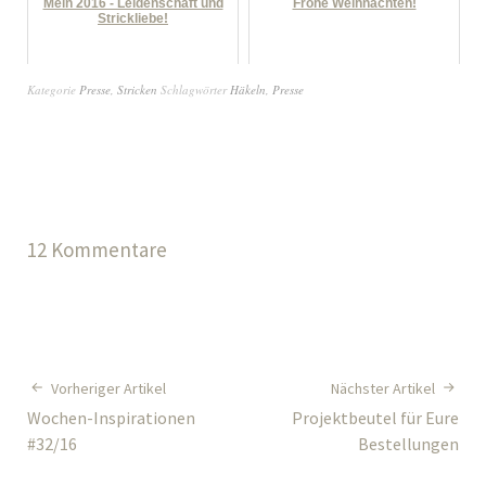
Mein 2016 - Leidenschaft und
Frohe Weihnachten!
Strickliebe!
Kategorie
Presse
,
Stricken
Schlagwörter
Häkeln
,
Presse
12 Kommentare
Vorheriger Artikel
Nächster Artikel
Wochen-Inspirationen
Projektbeutel für Eure
#32/16
Bestellungen