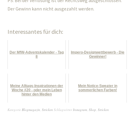
PS: Bei der Verlosung ist der Rechtsweg ausgeschlossen.
Der Gewinn kann nicht ausgezahlt werden.
Interessantes für dich:
Der MfW-Adventskalender - Tag
Impero-Designwettbewerb - Die
8
Gewinner!
Meine Alltags-Inspirationen der
Mein Notice-Sweater in
Woche #20 - oder mein Leben
sommerlichen Farben!
hinter den Medien
Kategorie
Blogmagazin
,
Stricken
Schlagwörter
Instagram
,
Shop
,
Stricken