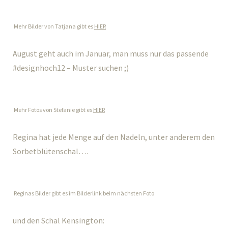
Mehr Bilder von Tatjana gibt es
HIER
August geht auch im Januar, man muss nur das passende
#designhoch12 – Muster suchen ;)
Mehr Fotos von Stefanie gibt es
HIER
Regina hat jede Menge auf den Nadeln, unter anderem den
Sorbetblütenschal….
Reginas Bilder gibt es im Bilderlink beim nächsten Foto
und den Schal Kensington: