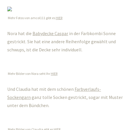
Mehr Fotos von amcol111 gibt es
HIER
Nora hat die
Babydecke Caspar
in der Farbkombi Sonne
gestrickt. Sie hat eine andere Reihenfolge gewählt und
schwups, ist die Decke sehr individuell.
Mehr Bilder von Nora seht Ihr
HIER
Und Claudia hat mit dem schönen
Farbverlaufs-
Sockengarn
ganz tolle Socken gestrickt, sogar mit Muster
unter dem Bündchen.
Mehr Bilder von Claudia gibt es
HIER