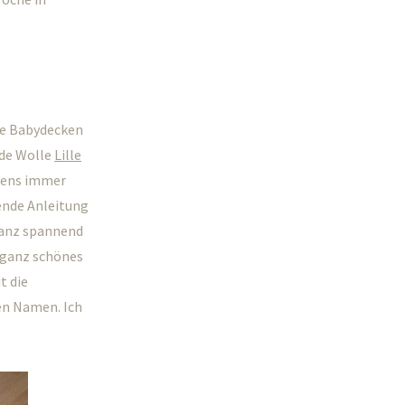
ie Babydecken
nde Wolle
Lille
igens immer
ende Anleitung
ganz spannend
n ganz schönes
t die
en Namen. Ich