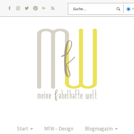
P
facebook
Instagram
twitter
pinterest
google
rss
Start
MfW – Design
Blogmagazin