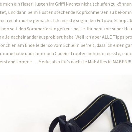
 mich ein fieser Husten im Griff! Nachts nicht schlafen zu können
tet, und dann beim Husten stechende Kopfschmerzen zu bekomm
mich echt mürbe gemacht. Ich musste sogar den Fotoworkshop ab
chon seit den Sommerferien gefreut hatte. Ihr habt mir super Ha
h alle nacheinander ausprobiert habe. Weil ich aber ALLE Tipps pr
onchien am Ende leider so vom Schleim befreit, dass ich einen ga
komme habe und dann doch Codein-Tropfen nehmen musste, damit
erstand komme…. Merke also für’s nächste Mal: Alles in MAßEN!!!