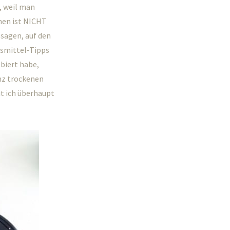
, weil man
en ist NICHT
sagen, auf den
usmittel-Tipps
obiert habe,
nz trockenen
 ich überhaupt