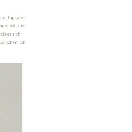
en. Tagsüber
überdeckt und
als es sich
lückchen, ich