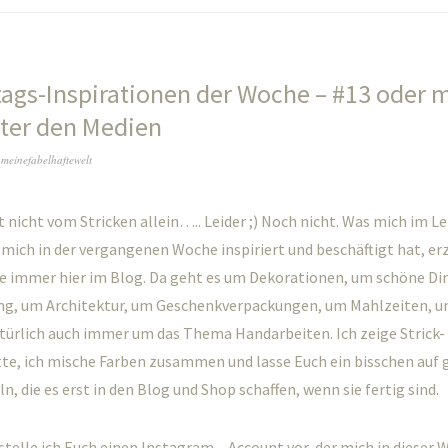
tags-Inspirationen der Woche – #13 oder 
ter den Medien
n
meinefabelhaftewelt
 nicht vom Stricken allein….. Leider ;) Noch nicht. Was mich im 
mich in der vergangenen Woche inspiriert und beschäftigt hat, er
immer hier im Blog. Da geht es um Dekorationen, um schöne Di
ng, um Architektur, um Geschenkverpackungen, um Mahlzeiten, 
türlich auch immer um das Thema Handarbeiten. Ich zeige Strick-
tte, ich mische Farben zusammen und lasse Euch ein bisschen auf
n, die es erst in den Blog und Shop schaffen, wenn sie fertig sind.
stelle ich Euch einen Instagram – Account vor, der mich in dieser 