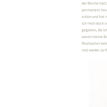
der Woche hatte
permanent hus
schön und hat 
ich mich doch s
gegeben, die ic
waren meine Br
Reizhusten be
mal wieder zu V