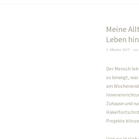
Meine All
Leben hin
3. Oktober 2015
vo
Der Mensch lebt
so bewegt, was 
am Wochenende 
Inneneinrichtu
Zuhause und na
Häkelfortschri
Projekte blinzel
Und zusätzlich 