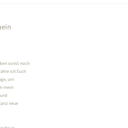
mein
Leben sonst noch
zähle ich Euch
nge, um
um mein
 und
 ganz neue
Woche in