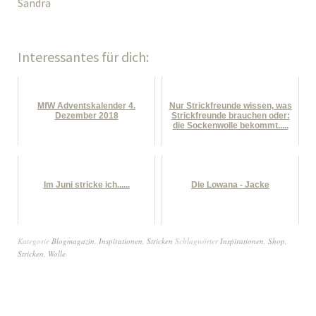
Sandra
Interessantes für dich:
MfW Adventskalender 4.
Nur Strickfreunde wissen, was
Dezember 2018
Strickfreunde brauchen oder:
die Sockenwolle bekommt.....
Im Juni stricke ich......
Die Lowana - Jacke
Kategorie
Blogmagazin
,
Inspirationen
,
Stricken
Schlagwörter
Inspirationen
,
Shop
,
Stricken
,
Wolle