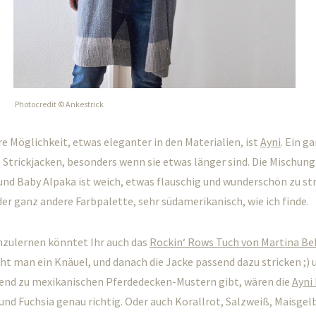
Photocredit © Ankestrick
e Möglichkeit, etwas eleganter in den Materialien, ist
Ayni
. Ein g
e Strickjacken, besonders wenn sie etwas länger sind. Die Mischung
nd Baby Alpaka ist weich, etwas flauschig und wunderschön zu str
der ganz andere Farbpalette, sehr südamerikanisch, wie ich finde.
zulernen könntet Ihr auch das
Rockin‘ Rows Tuch von Martina B
ht man ein Knäuel, und danach die Jacke passend dazu stricken ;) 
end zu mexikanischen Pferdedecken-Mustern gibt, wären die
Ayni
und Fuchsia genau richtig. Oder auch Korallrot, Salzweiß, Maisgelb