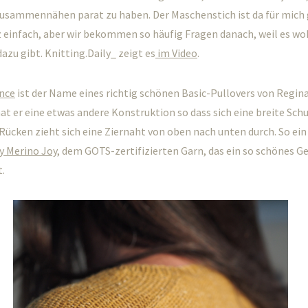
sammennähen parat zu haben. Der Maschenstich ist da für mich 
 einfach, aber wir bekommen so häufig Fragen danach, weil es woh
dazu gibt. Knitting.Daily_ zeigt es
im Video
.
ance
ist der Name eines richtig schönen Basic-Pullovers von Regin
at er eine etwas andere Konstruktion so dass sich eine breite Sch
Rücken zieht sich eine Ziernaht von oben nach unten durch. So ein
y Merino Joy,
dem GOTS-zertifizierten Garn, das ein so schönes Ge
.