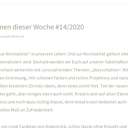
onen dieser Woche #14/2020
einefabelhaftewelt
eue Normalität“ in unserem Leben. Und zur Normalität gehört eben
hematisiert wird. Deshalb werden wir Euch auf unserer fabelhaften
einfach weiterhin mit coronafremden Themen „überschütten“. Mi
n Stimmung, mit schönen Farben und tollen Projekten; und natü
ßen kreativen (Strick)-Ideen, denn eines steht fest: Teil der neue
les geht, aber einiges eben auch nicht. Kreativ sein auf allen Eben
los und noch dazu richtig klasse, denn kreativ sein bedeutet auc
großes Maß an Zufriedenheit.
t ein Long Cardigan von Ankestrick, schön lässig ohne Knöpfe und