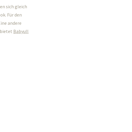
en sich gleich
ok. Für den
Eine andere
 bietet
Babyull