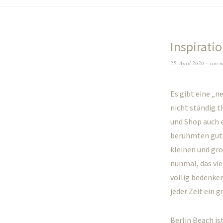
Inspirati
25. April 2020
von
m
Es gibt eine „n
nicht ständig t
und Shop auch 
berühmten gute
kleinen und gro
nunmal, das vie
völlig bedenken
jeder Zeit ein 
Berlin Beach is