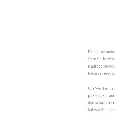
Eine ganz ander
Garn für leicht
Maulbeerseide u
bietet eine wie
Um Ayni kennen
pro Farbe brauc
den schönen Tr
Salzweiß, Jade 