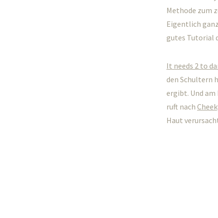
Methode zum zu
Eigentlich ganz
gutes Tutorial 
It needs 2 to d
den Schultern h
ergibt. Und am 
ruft nach
Cheek
Haut verursacht