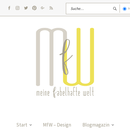
P
facebook
Instagram
twitter
pinterest
google
rss
Start
MfW – Design
Blogmagazin