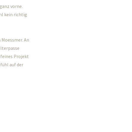
ganz vorne.
l kein richtig
a Moessmer. An
ulterpasse
 feines Projekt
fühl auf der