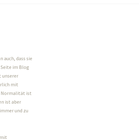
 auch, dass sie
 Seite im Blog
t unserer
rlich mit
n Normalität ist
en ist aber
h immer und zu
 mit