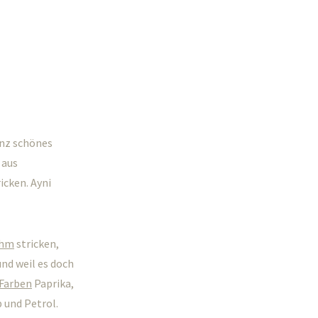
anz schönes
 aus
icken. Ayni
ehm
stricken,
und weil es doch
 Farben
Paprika,
 und Petrol.