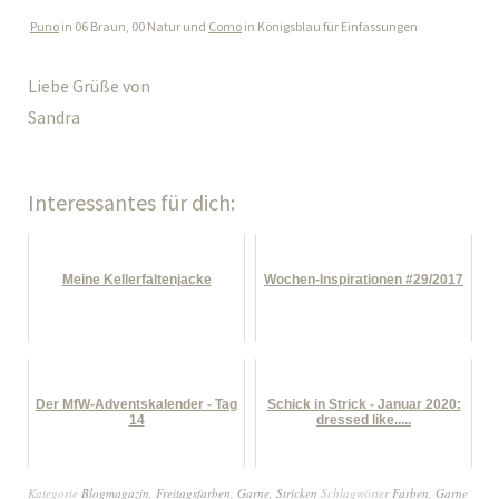
Puno
in 06 Braun, 00 Natur und
Como
in Königsblau für Einfassungen
Liebe Grüße von
Sandra
Interessantes für dich:
Meine Kellerfaltenjacke
Wochen-Inspirationen #29/2017
Der MfW-Adventskalender - Tag
Schick in Strick - Januar 2020:
14
dressed like.....
Kategorie
Blogmagazin
,
Freitagsfarben
,
Garne
,
Stricken
Schlagwörter
Farben
,
Garne