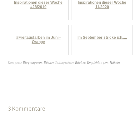
Inspirationen dieser Woche
Inspirationen dieser Woche
#28/2019
11/2020
#Freitagsfarben im Juni -
Im September stricke ich.....
Orange
Kategorie
Blogmagazin
,
Bücher
Schlagwörter
Bücher
,
Empfehlungen
,
Häkeln
3 Kommentare