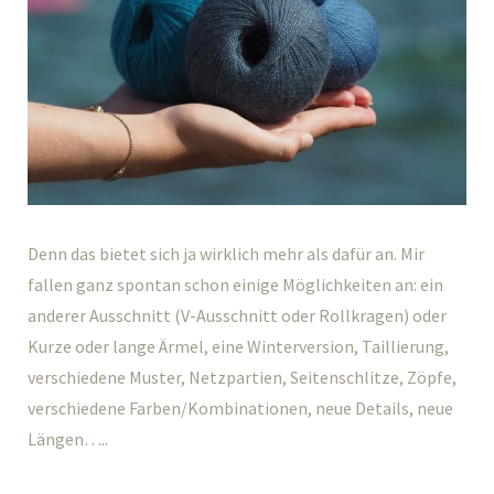
Denn das bietet sich ja wirklich mehr als dafür an. Mir
fallen ganz spontan schon einige Möglichkeiten an: ein
anderer Ausschnitt (V-Ausschnitt oder Rollkragen) oder
Kurze oder lange Ärmel, eine Winterversion, Taillierung,
verschiedene Muster, Netzpartien, Seitenschlitze, Zöpfe,
verschiedene Farben/Kombinationen, neue Details, neue
Längen…..