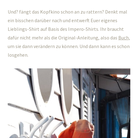
Und? fängt das Kopfkino schon an zu rattern? Denkt mal
ein bisschen darüber nach und entwerft Euer eigenes
Lieblings-Shirt auf Basis des Impero-Shirts. Ihr braucht
dafür nicht mehr als die Original-Anleitung, also das
Buch,
um sie dann verändern zu können. Und dann kann es schon
losgehen.