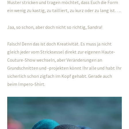
Muster stricken und tragen möchtet, dass Euch die Form
ein wenig zu kastig, zu tailliert, zu kurz oder zu lang ist…..
Jaa, so schon, aber doch nicht so richtig, Sandra!
Falsch! Denn das ist doch Kreativität. Es muss ja nicht
gleich jeder vom Stricksessel direkt zur eigenen Haute-
Couture-Show wechseln, aber Veränderungen an
Grundschnitten und -projekten könnt Ihr alle und habt Ihr
sicherlich schon zigfach im Kopf gehabt. Gerade auch
beim Impero-Shirt.