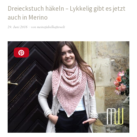
Dreieckstuch häkeln – Lykkelig gibt es jetzt
auch in Merino
29. Juni 2016
von
meinefabelhaftewelt