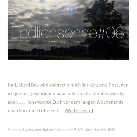
Ihr Lieben! Das wird wahrscheinlich der kürzeste Post, den
ich jemals geschrieben habe oder noch schreiben werde,
aber…… Ich möchte Euch vor dem langen Wochenende
noch kurz eine tolle Zeit…
Weiterlesen
Kategorie
Blogmagazin
,
Häkeln
Schlagwörter
Häkeln
,
Shop
,
Stricken
,
Wolle