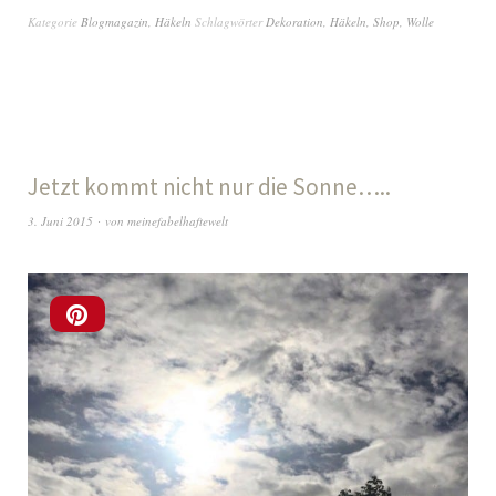
Kategorie
Blogmagazin
,
Häkeln
Schlagwörter
Dekoration
,
Häkeln
,
Shop
,
Wolle
Jetzt kommt nicht nur die Sonne…..
3. Juni 2015
von
meinefabelhaftewelt