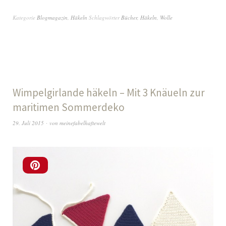
Kategorie
Blogmagazin
,
Häkeln
Schlagwörter
Bücher
,
Häkeln
,
Wolle
Wimpelgirlande häkeln – Mit 3 Knäueln zur
maritimen Sommerdeko
29. Juli 2015
von
meinefabelhaftewelt