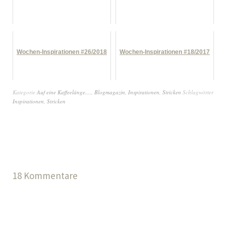
Wochen-Inspirationen #26/2018
Wochen-Inspirationen #18/2017
Kategorie
Auf eine Kaffeelänge....
,
Blogmagazin
,
Inspirationen
,
Stricken
Schlagwörter
Inspirationen
,
Stricken
18 Kommentare