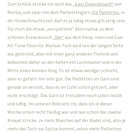
Zum Schluß stricke ich noch das
„Easy Dreieckstuch“
von
Marisa, und zwar mit dem Paillettengarn
Uld Paillettes
, in
der Vorweihnachtszeit darf es ja ruhig etwas glitzerig sein.
Für mich die etwas „verspieltere“ Alternative zu dem
schönen Dreieckstuch
„Sky“
aus dem Shop, mein und Euer
All-Time-Favorite. Marisas Tuch wird von der langen Seite
aus gestrickt, also mit einer ganz anderen Technik und
bekommt daher an den Seiten ein Lochmuster und in der
Mitte einen kleinen Steg. Es ist etwas weniger schlicht,
aber es gefällt mir sehr gut. Die Pailletten im Garn sind
gerade so verteilt, dass es im Licht schön glitzert, aber
nicht erschlägt. Das Garn ist trotzdem noch schön leicht
und luftig. Im unteren Bild seht Ihr, dass ich in dieser
Woche schon recht fleißig war und nun schon das zweite
Knäuel stricke. Je mehr Maschen auf der Nadel sind, also je
mehr das Tuch zur Spitze kommt, umso mehr Pailletten