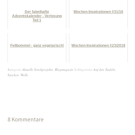
Der fabelhafte
Wochen-Inspirationen #31/16
Adventskalender - Verlosung
Teil 1
Fellbommel - ganz vegetarisch!
Wochen-Inspirationen #23/2018
Kategorie
Aktuelle Strickprojekte
,
Blogmagazin
Schlagwörter
Auf den Nadeln
,
Stricken
,
Wolle
8 Kommentare