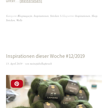
unter…
Weiterlesen
Kategorie
Blogmagazin
,
Inspirationen
,
Stricken
Schlagwörter
Inspirationen
,
Shop
,
Stricken
,
Wolle
Inspirationen dieser Woche #12/2019
13. April 2019
von
meinefabelhaftewelt