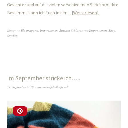
Gesichter und auf die vielen verschiedenen Strickprojekte.
Bestimmt kann ich Euch in der…
Weiterlesen
Kategorie
Blogmagazin
,
Inspirationen
,
Stricken
Schlagwörter
Inspirationen
,
Shop
,
Stricken
Im September stricke ich…..
11. September 2018
von
meinefabelhaftewelt