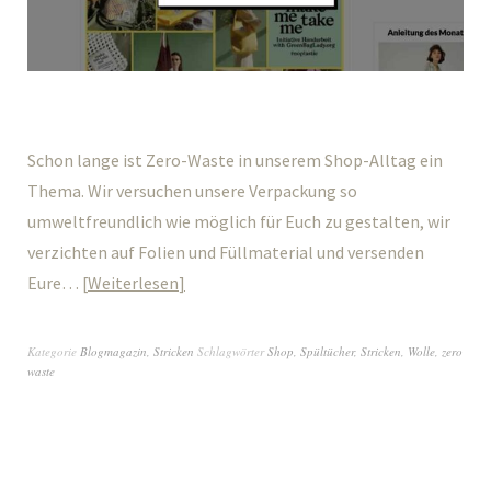
Schon lange ist Zero-Waste in unserem Shop-Alltag ein
Thema. Wir versuchen unsere Verpackung so
umweltfreundlich wie möglich für Euch zu gestalten, wir
verzichten auf Folien und Füllmaterial und versenden
Eure…
Weiterlesen
Kategorie
Blogmagazin
,
Stricken
Schlagwörter
Shop
,
Spültücher
,
Stricken
,
Wolle
,
zero
waste