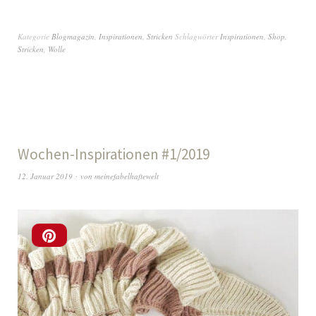
Kategorie
Blogmagazin
,
Inspirationen
,
Stricken
Schlagwörter
Inspirationen
,
Shop
,
Stricken
,
Wolle
Wochen-Inspirationen #1/2019
12. Januar 2019
von
meinefabelhaftewelt