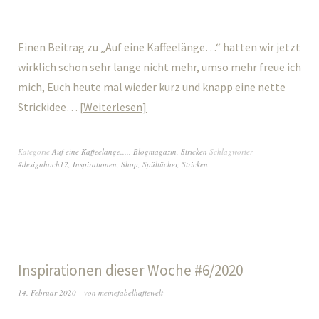
Einen Beitrag zu „Auf eine Kaffeelänge…“ hatten wir jetzt
wirklich schon sehr lange nicht mehr, umso mehr freue ich
mich, Euch heute mal wieder kurz und knapp eine nette
Strickidee…
Weiterlesen
Kategorie
Auf eine Kaffeelänge....
,
Blogmagazin
,
Stricken
Schlagwörter
#designhoch12
,
Inspirationen
,
Shop
,
Spültücher
,
Stricken
Inspirationen dieser Woche #6/2020
14. Februar 2020
von
meinefabelhaftewelt