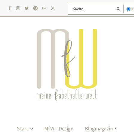
P
facebook
Instagram
twitter
pinterest
google
rss
Start
MfW – Design
Blogmagazin