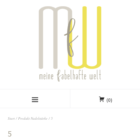
(0)
Start
/ Produkt Nadelstärke / 5
5