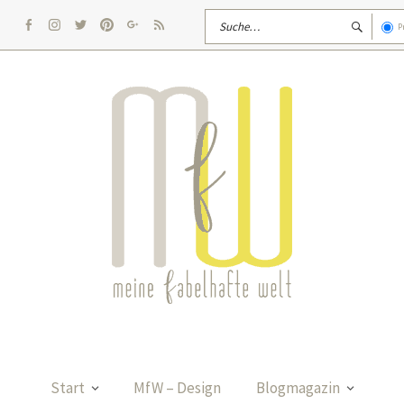
P
facebook
Instagram
twitter
pinterest
google
rss
Start
MfW – Design
Blogmagazin